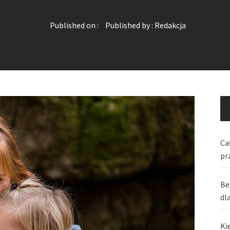
Published on :
Published by :
Redakcja
Ca
pr
Be
dl
Ki