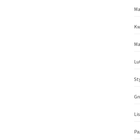
Ma
Kw
Ma
Lu
St
Gr
Li
Pa