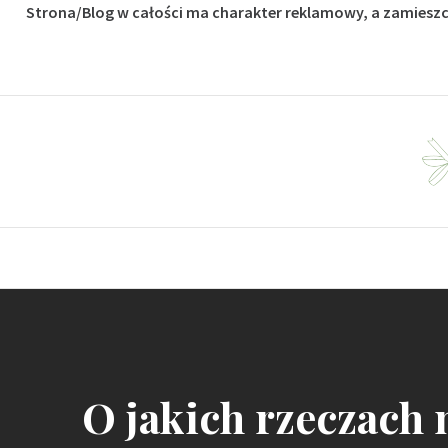
Strona/Blog w całości ma charakter reklamowy, a zamieszc
Skip
to
content
Dla fanów budownictwa i ogrodu
O jakich rzeczach