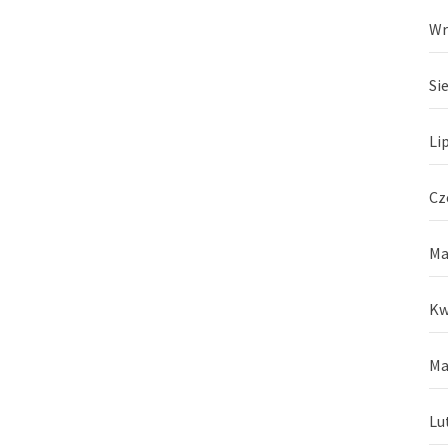
Wr
Si
Li
Cz
Ma
Kw
Ma
Lu