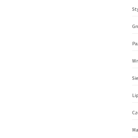
St
Gr
Pa
Wr
Si
Li
Cz
Ma