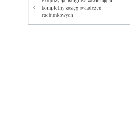
Zobacz
Propozycja usługowa zawierająca
kompletny zasięg świadczeń
wpisy
rachunkowych