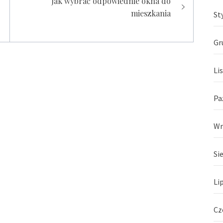
Jak wybrać odpowiednie okna do
mieszkania
St
Gr
Li
Pa
Wr
Si
Li
Cz