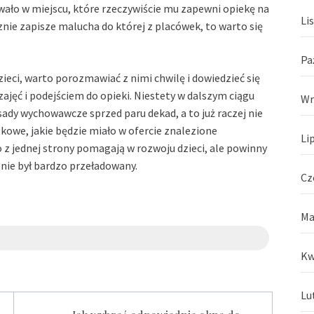
ywało w miejscu, które rzeczywiście mu zapewni opiekę na
Li
ie zapisze malucha do której z placówek, to warto się
Pa
eci, warto porozmawiać z nimi chwilę i dowiedzieć się
ajęć i podejściem do opieki. Niestety w dalszym ciągu
Wr
sady wychowawcze sprzed paru dekad, a to już raczej nie
kowe, jakie będzie miało w ofercie znalezione
Li
o z jednej strony pomagają w rozwoju dzieci, ale powinny
nie był bardzo przeładowany.
Cz
Ma
Kw
Lu