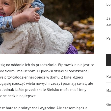
bu
Za
za
Pa
 się na oddanie ich do przedszkola. Wprawdzie nie jest to
dzicom i maluchom. Ci pierwsi dzięki przedszkolnej
Kw
e przy całodziennej opiece w domu. Z kolei dzieci
ogą się nauczyć wielu nowych rzeczy i poznają świat, ale
w. Jednak każde
przedszkole Bielsko
może mieć inny
Ma
żone będzie najlepsze.
Gr
 jest bardzo praktyczne i wygodne. Ale czasem będzie