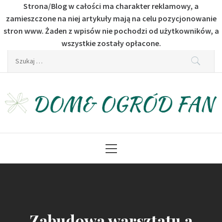
Strona/Blog w całości ma charakter reklamowy, a
zamieszczone na niej artykuły mają na celu pozycjonowanie
stron www. Żaden z wpisów nie pochodzi od użytkowników, a
wszystkie zostały opłacone.
Skip
Szukaj:
to
content
Dom & Ogród Fan
Dla fanów budownictwa i ogrodu
Primary
Menu
Zabudowa warsztatu a