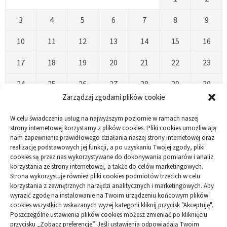
3
4
5
6
7
8
9
10
11
12
13
14
15
16
17
18
19
20
21
22
23
24
25
26
27
28
29
30
Zarządzaj zgodami plików cookie
31
W celu świadczenia usług na najwyższym poziomie w ramach naszej
« Kwi
strony internetowej korzystamy z plików cookies. Pliki cookies umożliwiają
nam zapewnienie prawidłowego działania naszej strony internetowej oraz
realizację podstawowych jej funkcji, a po uzyskaniu Twojej zgody, pliki
cookies są przez nas wykorzystywane do dokonywania pomiarów i analiz
korzystania ze strony internetowej, a także do celów marketingowych.
Strona wykorzystuje również pliki cookies podmiotów trzecich w celu
korzystania z zewnętrznych narzędzi analitycznych i marketingowych. Aby
Polityka plików cookies (EU)
|
Polityka prywatności
wyrazić zgodę na instalowanie na Twoim urządzeniu końcowym plików
cookies wszystkich wskazanych wyżej kategorii kliknij przycisk "Akceptuję".
Poszczególne ustawienia plików cookies możesz zmieniać po kliknięciu
przycisku „Zobacz preferencje”. Jeśli ustawienia odpowiadają Twoim