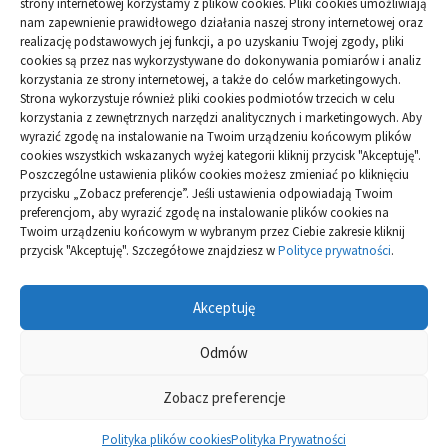
strony internetowej korzystamy z plików cookies. Pliki cookies umożliwiają
nam zapewnienie prawidłowego działania naszej strony internetowej oraz
realizację podstawowych jej funkcji, a po uzyskaniu Twojej zgody, pliki
cookies są przez nas wykorzystywane do dokonywania pomiarów i analiz
korzystania ze strony internetowej, a także do celów marketingowych.
Strona wykorzystuje również pliki cookies podmiotów trzecich w celu
korzystania z zewnętrznych narzędzi analitycznych i marketingowych. Aby
Polityka plików cookies (EU)
|
Polityka prywatności
wyrazić zgodę na instalowanie na Twoim urządzeniu końcowym plików
cookies wszystkich wskazanych wyżej kategorii kliknij przycisk "Akceptuję".
Poszczególne ustawienia plików cookies możesz zmieniać po kliknięciu
przycisku „Zobacz preferencje”. Jeśli ustawienia odpowiadają Twoim
preferencjom, aby wyrazić zgodę na instalowanie plików cookies na
Twoim urządzeniu końcowym w wybranym przez Ciebie zakresie kliknij
przycisk "Akceptuję". Szczegółowe znajdziesz w
Polityce prywatności
.
DOM & OGRÓD FAN
Akceptuję
Dla fanów budownictwa i ogrodu
Odmów
Copyright All rights reserved
Zobacz preferencje
Theme: Perfect Magazine by
Themematic
Polityka plików cookies
Polityka Prywatności