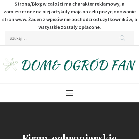
Strona/Blog w całości ma charakter reklamowy, a
zamieszczone na niej artykuły mają na celu pozycjonowanie
stron www. Żaden z wpisów nie pochodzi od użytkowników, a
wszystkie zostały opłacone.
Skip
Szukaj:
to
content
Dom & Ogród Fan
Dla fanów budownictwa i ogrodu
Primary
Menu
Firmy ochroniarskie