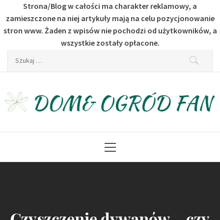
Strona/Blog w całości ma charakter reklamowy, a
zamieszczone na niej artykuły mają na celu pozycjonowanie
stron www. Żaden z wpisów nie pochodzi od użytkowników, a
wszystkie zostały opłacone.
Skip
Szukaj:
to
content
Dom & Ogród Fan
Dla fanów budownictwa i ogrodu
Primary
Menu
Czyszczenie dywanów – czy