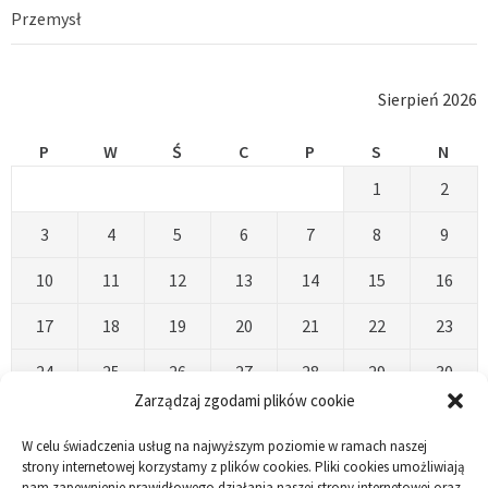
Przemysł
Sierpień 2026
P
W
Ś
C
P
S
N
1
2
3
4
5
6
7
8
9
10
11
12
13
14
15
16
17
18
19
20
21
22
23
24
25
26
27
28
29
30
Zarządzaj zgodami plików cookie
31
W celu świadczenia usług na najwyższym poziomie w ramach naszej
« Kwi
strony internetowej korzystamy z plików cookies. Pliki cookies umożliwiają
nam zapewnienie prawidłowego działania naszej strony internetowej oraz