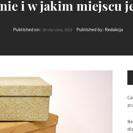
ie i w jakim miejscu j
Published on :
Published by :
Redakcja
26 stycznia, 2023
Ca
pr
Be
dl