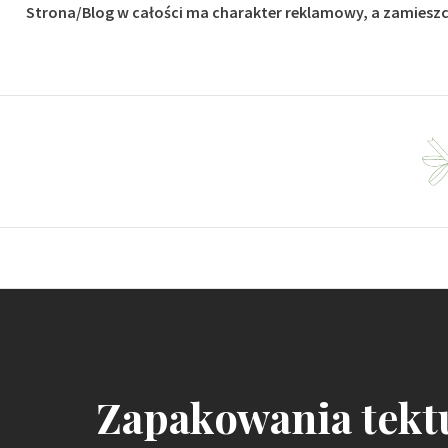
Strona/Blog w całości ma charakter reklamowy, a zamieszc
Skip
to
content
Dla fanów budownictwa i ogrodu
Zapakowania tekt