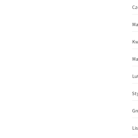
Cz
Ma
Kw
Ma
Lu
St
Gr
Li