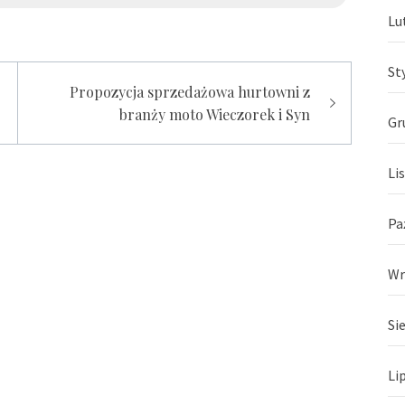
Lu
St
Propozycja sprzedażowa hurtowni z
branży moto Wieczorek i Syn
Gr
Li
Pa
Wr
Si
Li