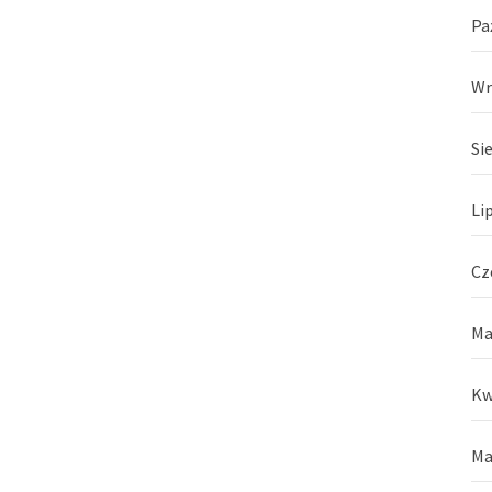
Pa
Wr
Si
Li
Cz
Ma
Kw
Ma