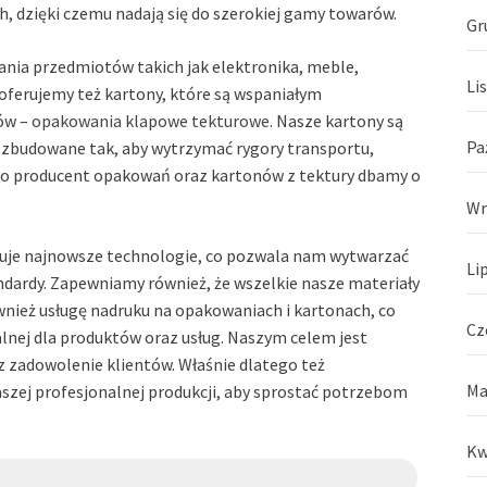
, dzięki czemu nadają się do szerokiej gamy towarów.
Gr
ania przedmiotów takich jak elektronika, meble,
Li
oferujemy też kartony, które są wspaniałym
rów –
opakowania klapowe tekturowe
. Nasze kartony są
Pa
są zbudowane tak, aby wytrzymać rygory transportu,
ko producent opakowań oraz kartonów z tektury dbamy o
Wr
tuje najnowsze technologie, co pozwala nam wytwarzać
Li
tandardy. Zapewniamy również, że wszelkie nasze materiały
nież usługę nadruku na opakowaniach i kartonach, co
Cz
alnej dla produktów oraz usług. Naszym celem jest
z zadowolenie klientów. Właśnie dlatego też
Ma
szej profesjonalnej produkcji, aby sprostać potrzebom
Kw