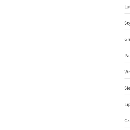
Lu
St
Gr
Pa
Wr
Si
Li
Cz