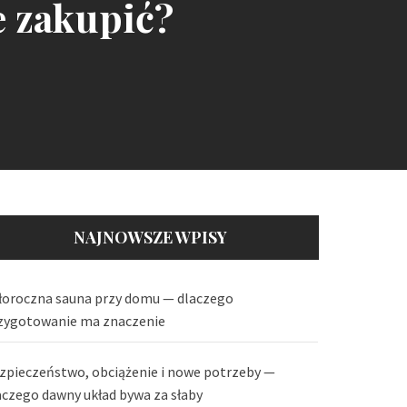
e zakupić?
NAJNOWSZE WPISY
łoroczna sauna przy domu — dlaczego
zygotowanie ma znaczenie
zpieczeństwo, obciążenie i nowe potrzeby —
aczego dawny układ bywa za słaby