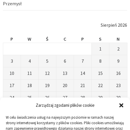
Przemysł
Sierpień 2026
P
W
Ś
C
P
S
N
1
2
3
4
5
6
7
8
9
10
11
12
13
14
15
16
17
18
19
20
21
22
23
24
25
26
27
28
29
30
Zarządzaj zgodami plików cookie
31
W celu świadczenia usług na najwyższym poziomie w ramach naszej
« Kwi
strony internetowej korzystamy z plików cookies. Pliki cookies umożliwiają
nam zapewnienie prawidłowego działania naszej strony internetowej oraz