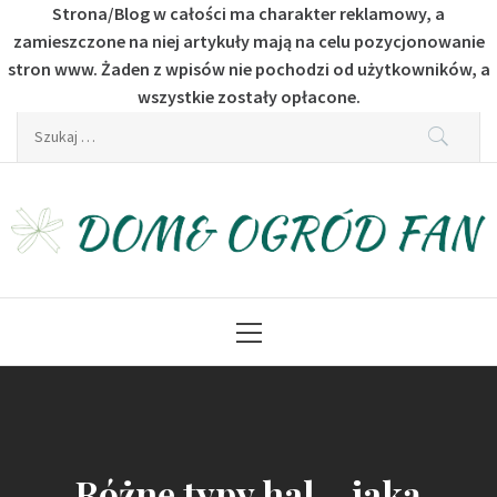
Strona/Blog w całości ma charakter reklamowy, a
zamieszczone na niej artykuły mają na celu pozycjonowanie
stron www. Żaden z wpisów nie pochodzi od użytkowników, a
wszystkie zostały opłacone.
Skip
Szukaj:
to
content
Dom & Ogród Fan
Dla fanów budownictwa i ogrodu
Primary
Menu
Różne typy hal – jaką