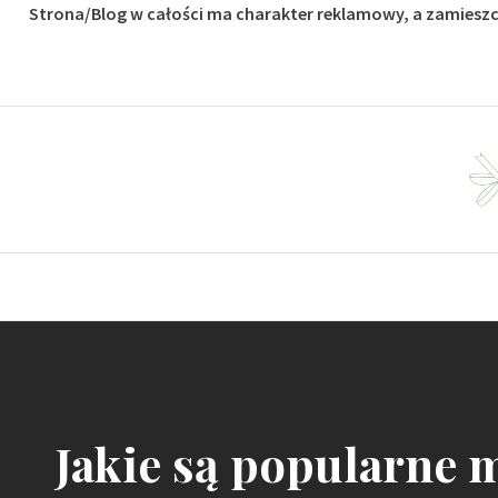
Strona/Blog w całości ma charakter reklamowy, a zamieszc
Skip
to
content
Dla fanów budownictwa i ogrodu
Jakie są popularne 