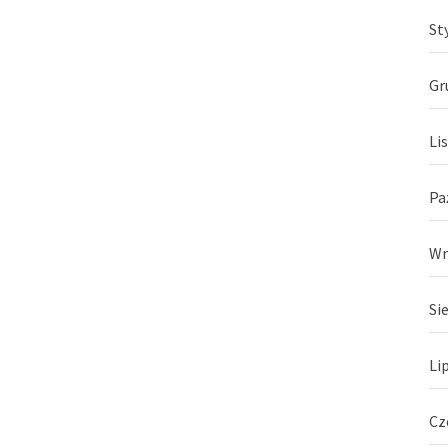
St
Gr
Li
Pa
Wr
Si
Li
Cz