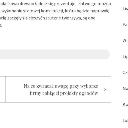
Dodatkowo drewno ładnie się prezentuje, i łatwo go można
Li
 wykonaniu stalowej konstrukcji, która będzie naprawdę
cią zaczęły się cieszyć sztuczne tworzywa, są one
Pa
.
Wr
Li
Cz
Na co zwracać uwagę przy wyborze
Ma
firmy robiącej projekty ogrodów
Kw
Lu