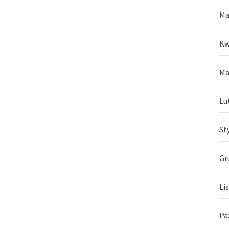
Ma
Kw
Ma
Lu
St
Gr
Li
Pa