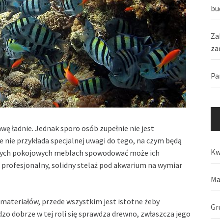
bu
Za
za
Pa
awę ładnie. Jednak sporo osób zupełnie nie jest
e nie przykłada specjalnej uwagi do tego, na czym będą
Kw
ykłych pokojowych meblach spowodować może ich
 profesjonalny, solidny
stelaż pod akwarium na wymiar
Ma
 materiałów, przede wszystkim jest istotne żeby
Gr
o dobrze w tej roli się sprawdza drewno, zwłaszcza jego