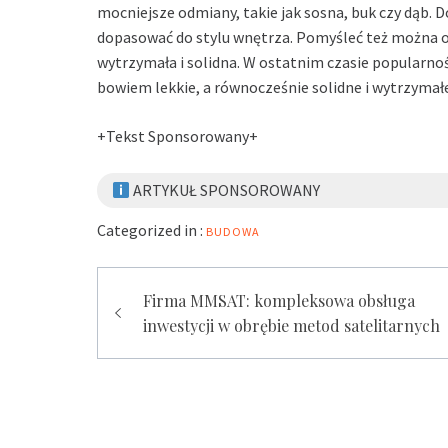
mocniejsze odmiany, takie jak sosna, buk czy dąb. 
dopasować do stylu wnętrza. Pomyśleć też można o
wytrzymała i solidna. W ostatnim czasie popularnoś
bowiem lekkie, a równocześnie solidne i wytrzymałe
+Tekst Sponsorowany+
ARTYKUŁ SPONSOROWANY
Categorized in :
BUDOWA
Zobacz
Firma MMSAT: kompleksowa obsługa
inwestycji w obrębie metod satelitarnych
wpisy