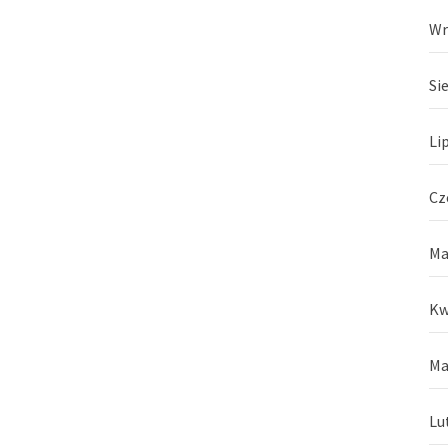
Wr
Si
Li
Cz
Ma
Kw
Ma
Lu