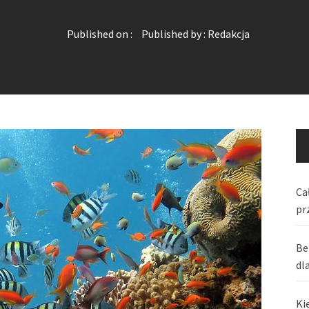
Published on :
Published by :
Redakcja
Ca
pr
Be
dl
Ki