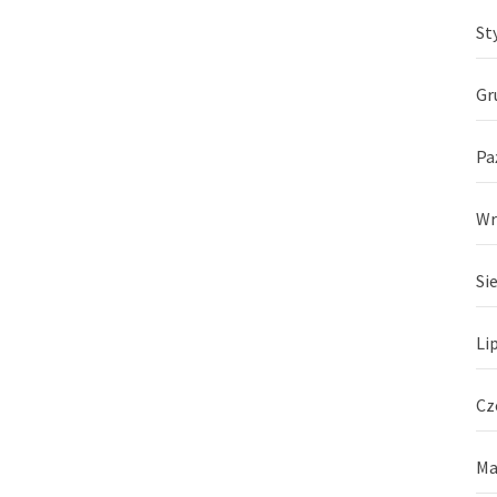
St
Gr
Pa
Wr
Si
Li
Cz
Ma