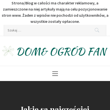
Strona/Blog w całości ma charakter reklamowy, a
zamieszczone na niej artykuły mają na celu pozycjonowanie
stron www. Żaden z wpisów nie pochodzi od użytkowników, a
wszystkie zostały opłacone.
Skip
Szukaj:
to
content
Dom & Ogród Fan
Dla fanów budownictwa i ogrodu
Primary
Menu
Jakie są najczęściej