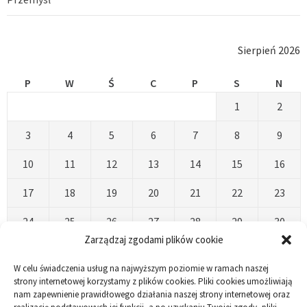
Sierpień 2026
P
W
Ś
C
P
S
N
1
2
3
4
5
6
7
8
9
10
11
12
13
14
15
16
17
18
19
20
21
22
23
24
25
26
27
28
29
30
Zarządzaj zgodami plików cookie
31
W celu świadczenia usług na najwyższym poziomie w ramach naszej
« Kwi
strony internetowej korzystamy z plików cookies. Pliki cookies umożliwiają
nam zapewnienie prawidłowego działania naszej strony internetowej oraz