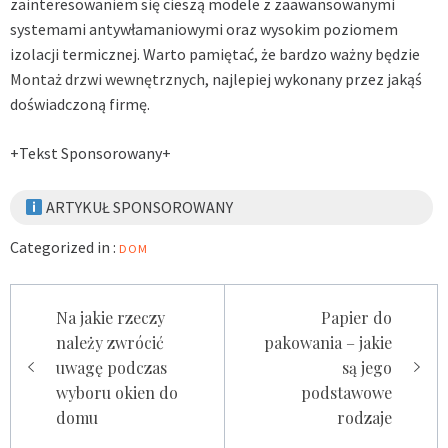
zainteresowaniem się cieszą modele z zaawansowanymi
systemami antywłamaniowymi oraz wysokim poziomem
izolacji termicznej. Warto pamiętać, że bardzo ważny będzie
Montaż drzwi wewnętrznych
, najlepiej wykonany przez jakąś
doświadczoną firmę.
+Tekst Sponsorowany+
ARTYKUŁ SPONSOROWANY
Categorized in :
DOM
Zobacz
Na jakie rzeczy
Papier do
należy zwrócić
pakowania – jakie
wpisy
uwagę podczas
są jego
wyboru okien do
podstawowe
domu
rodzaje