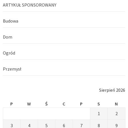
ARTYKUŁ SPONSOROWANY
Budowa
Dom
Ogród
Przemysł
Sierpień 2026
P
W
Ś
C
P
S
N
1
2
3
4
5
6
7
8
9