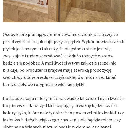
Osoby które planują wyremontowanie łazienki stają często
przed wybraniem jak najlepszych płytek. Wybór bowiem takich
płytek jest na rynku tak duży, że niejednokrotnie jest się
zwyczajnie trudno zdecydować, tak dużo różnych wzorów
będzie się podobać. A możliwości w tym zakresie raczej nie
brakuje, bo producenci krajowi mają szeroką propozycję
swoich wyrobów, a w dużej części sklepów można też kupić
bardzo ciekawe i oryginalne włoskie płytki.
Podczas zakupu należy mieć na uwadze kilka istotnych kwestii.
Po pierwsze dla wszystkich kupujących ważny będzie wzór i
kolorystyka, które należy dobrać do powierzchni łazienki. Przy
łazienkach dużych większego znaczenia nie będzie miało, czy
ułożona na ścianach glazura będzie w ciemnej czy jasnej