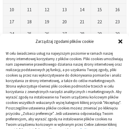
10
11
12
13
14
15
16
17
18
19
20
21
22
23
24
25
26
27
28
29
30
Zarządzaj zgodami plików cookie
31
W celu świadczenia usług na najwyższym poziomie w ramach naszej
« Kwi
strony internetowej korzystamy z plików cookies. Pliki cookies umożliwiają
nam zapewnienie prawidłowego działania naszej strony internetowej oraz
realizację podstawowych jej funkcji, a po uzyskaniu Twojej zgody, pliki
cookies są przez nas wykorzystywane do dokonywania pomiarów i analiz
korzystania ze strony internetowej, a także do celów marketingowych.
Strona wykorzystuje również pliki cookies podmiotów trzecich w celu
korzystania z zewnętrznych narzędzi analitycznych i marketingowych. Aby
Polityka plików cookies (EU)
|
Polityka prywatności
wyrazić zgodę na instalowanie na Twoim urządzeniu końcowym plików
cookies wszystkich wskazanych wyżej kategorii kliknij przycisk "Akceptuję".
Poszczególne ustawienia plików cookies możesz zmieniać po kliknięciu
przycisku „Zobacz preferencje”. Jeśli ustawienia odpowiadają Twoim
preferencjom, aby wyrazić zgodę na instalowanie plików cookies na
Twoim urządzeniu końcowym w wybranym przez Ciebie zakresie kliknij