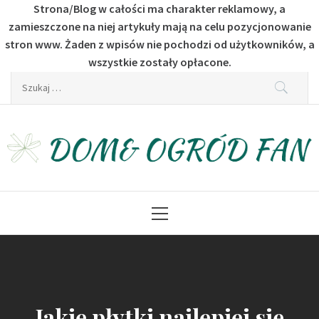
Strona/Blog w całości ma charakter reklamowy, a
zamieszczone na niej artykuły mają na celu pozycjonowanie
stron www. Żaden z wpisów nie pochodzi od użytkowników, a
wszystkie zostały opłacone.
Skip
Szukaj:
to
content
Dom & Ogród Fan
Dla fanów budownictwa i ogrodu
Primary
Menu
Jakie płytki najlepiej się