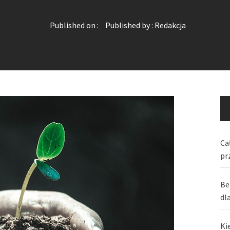
Published on :
Published by :
Redakcja
Ca
pr
Be
dl
Ki