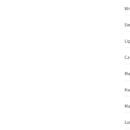
Wr
Si
Li
Cz
Ma
Kw
Ma
Lu