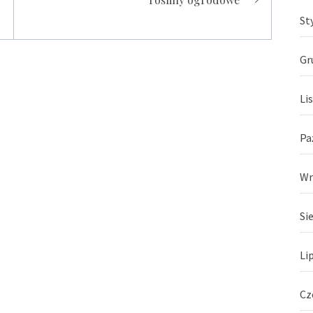
St
Gr
Li
Pa
Wr
Si
Li
Cz