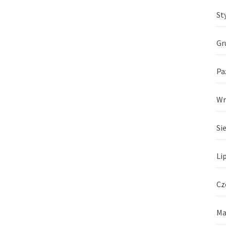
St
Gr
Pa
Wr
Si
Li
Cz
Ma