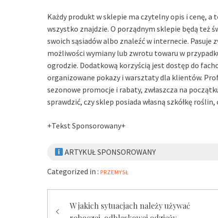
Każdy produkt w sklepie ma czytelny opis i cenę, a
wszystko znajdzie. O porządnym sklepie będą też św
swoich sąsiadów albo znaleźć w internecie. Pasuje z
możliwości wymiany lub zwrotu towaru w przypadku g
ogrodzie. Dodatkową korzyścią jest dostęp do fach
organizowane pokazy i warsztaty dla klientów. Pro
sezonowe promocje i rabaty, zwłaszcza na początku
sprawdzić, czy sklep posiada własną szkółkę roślin,
+Tekst Sponsorowany+
ARTYKUŁ SPONSOROWANY
Categorized in :
PRZEMYSŁ
Zobacz
W jakich sytuacjach należy używać
roboczej, odblaskowej odzieży