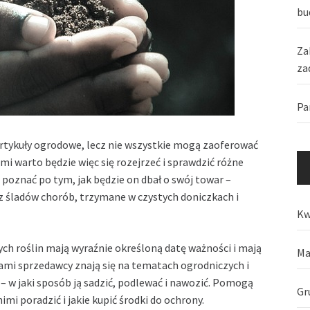
bu
Za
za
Pa
rtykuły ogrodowe, lecz nie wszystkie mogą zaoferować
i warto będzie więc się rozejrzeć i sprawdzić różne
oznać po tym, jak będzie on dbał o swój towar –
ez śladów chorób, trzymane w czystych doniczkach i
Kw
ch roślin mają wyraźnie określoną datę ważności i mają
Ma
mi sprzedawcy znają się na tematach ogrodniczych i
 – w jaki sposób ją sadzić, podlewać i nawozić. Pomogą
Gr
imi poradzić i jakie kupić środki do ochrony.